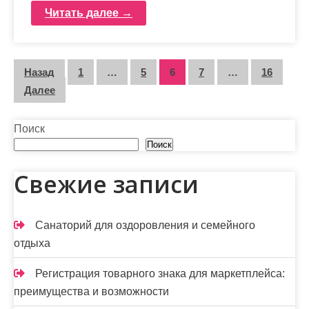
Читать далее →
П
Назад
1
…
5
6
7
…
16
Далее
а
г
Поиск
и
Поиск
н
Свежие записи
а
ц
Санаторий для оздоровления и семейного
отдыха
и
я
Регистрация товарного знака для маркетплейса:
преимущества и возможности
з