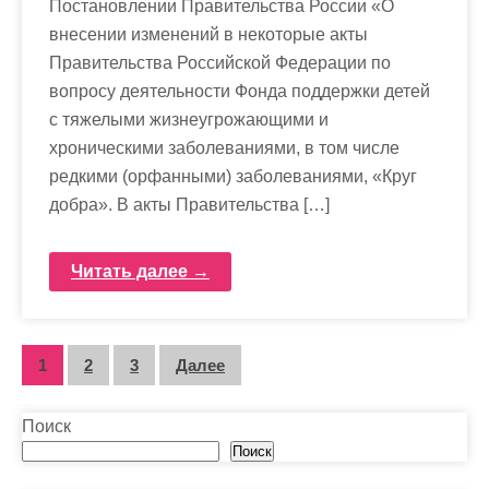
Постановлении Правительства России «О
внесении изменений в некоторые акты
Правительства Российской Федерации по
вопросу деятельности Фонда поддержки детей
с тяжелыми жизнеугрожающими и
хроническими заболеваниями, в том числе
редкими (орфанными) заболеваниями, «Круг
добра». В акты Правительства […]
Читать далее →
П
1
2
3
Далее
а
Поиск
г
Поиск