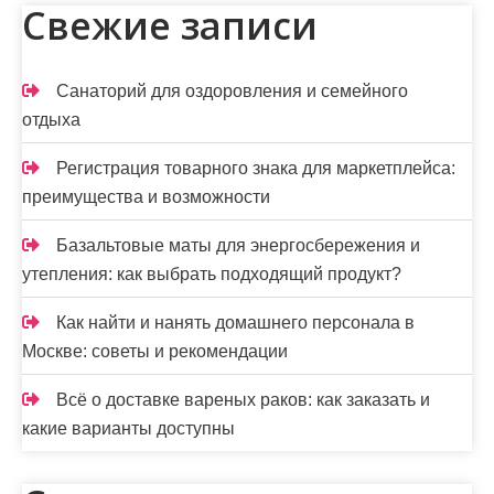
и
Свежие записи
н
а
Санаторий для оздоровления и семейного
ц
отдыха
и
Регистрация товарного знака для маркетплейса:
я
преимущества и возможности
з
Базальтовые маты для энергосбережения и
а
утепления: как выбрать подходящий продукт?
п
Как найти и нанять домашнего персонала в
Москве: советы и рекомендации
и
с
Всё о доставке вареных раков: как заказать и
какие варианты доступны
е
й