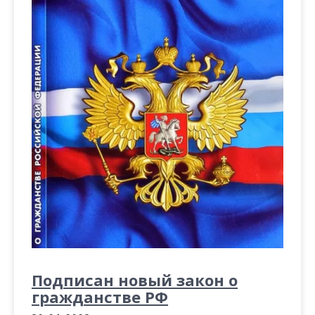
м
о
м
у
Подписан новый закон о
гражданстве РФ