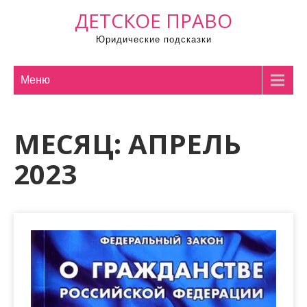
П
ДЕТСКОЕ ПРАВО
р
Юридические подсказки
о
м
о
Меню
т
а
МЕСЯЦ:
АПРЕЛЬ
т
ь
2023
к
с
о
д
е
р
ж
и