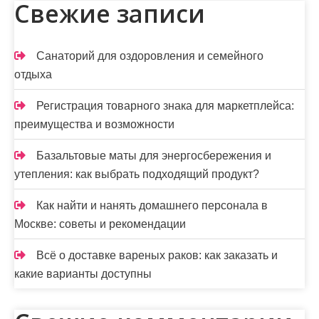
Свежие записи
н
а
Санаторий для оздоровления и семейного
ц
отдыха
и
Регистрация товарного знака для маркетплейса:
я
преимущества и возможности
з
Базальтовые маты для энергосбережения и
а
утепления: как выбрать подходящий продукт?
п
Как найти и нанять домашнего персонала в
Москве: советы и рекомендации
и
с
Всё о доставке вареных раков: как заказать и
какие варианты доступны
е
й