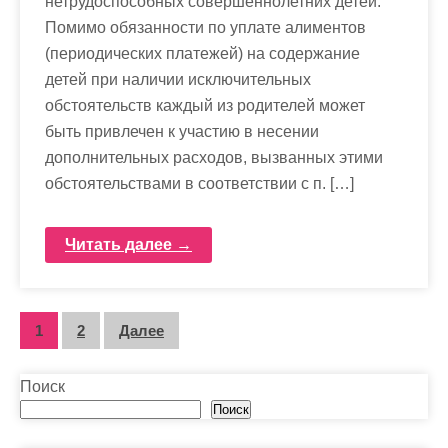
нетрудоспособных совершеннолетних детей.
Помимо обязанности по уплате алиментов
(периодических платежей) на содержание
детей при наличии исключительных
обстоятельств каждый из родителей может
быть привлечен к участию в несении
дополнительных расходов, вызванных этими
обстоятельствами в соответствии с п. […]
Читать далее →
П
1
2
Далее
а
Поиск
г
Поиск
и