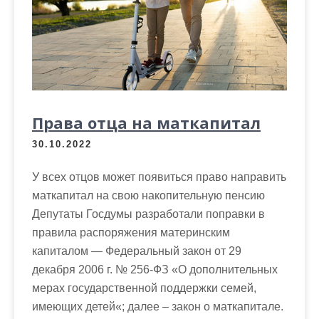
м
о
м
у
Права отца на маткапитал
30.10.2022
У всех отцов может появиться право направить
маткапитал на свою накопительную пенсию
Депутаты Госдумы разработали поправки в
правила распоряжения материнским
капиталом — Федеральный закон от 29
декабря 2006 г. № 256-ФЗ «О дополнительных
мерах государственной поддержки семей,
имеющих детей«; далее – закон о маткапитале.