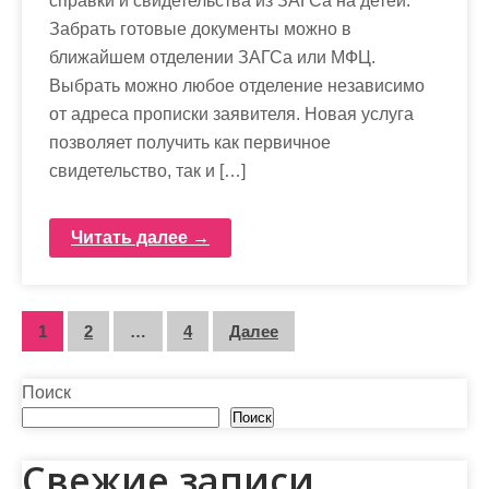
справки и свидетельства из ЗАГСа на детей.
Забрать готовые документы можно в
ближайшем отделении ЗАГСа или МФЦ.
Выбрать можно любое отделение независимо
от адреса прописки заявителя. Новая услуга
позволяет получить как первичное
свидетельство, так и […]
Читать далее →
П
1
2
…
4
Далее
а
Поиск
г
Поиск
и
Свежие записи