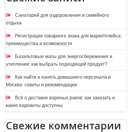
н
а
Санаторий для оздоровления и семейного
ц
отдыха
и
Регистрация товарного знака для маркетплейса:
я
преимущества и возможности
з
Базальтовые маты для энергосбережения и
а
утепления: как выбрать подходящий продукт?
п
Как найти и нанять домашнего персонала в
Москве: советы и рекомендации
и
с
Всё о доставке вареных раков: как заказать и
какие варианты доступны
е
й
Свежие комментарии