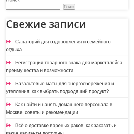
г
Поиск
и
Свежие записи
н
а
Санаторий для оздоровления и семейного
ц
отдыха
и
Регистрация товарного знака для маркетплейса:
я
преимущества и возможности
з
Базальтовые маты для энергосбережения и
а
утепления: как выбрать подходящий продукт?
п
Как найти и нанять домашнего персонала в
Москве: советы и рекомендации
и
с
Всё о доставке вареных раков: как заказать и
какие варианты доступны