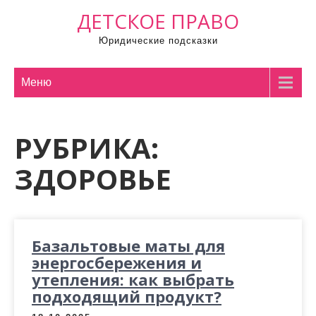
П
ДЕТСКОЕ ПРАВО
р
Юридические подсказки
о
м
о
Меню
т
а
РУБРИКА:
т
ь
ЗДОРОВЬЕ
к
с
о
д
Базальтовые маты для
е
энергосбережения и
р
утепления: как выбрать
ж
подходящий продукт?
и