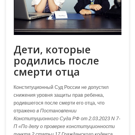
м
о
м
у
Дети, которые
родились после
смерти отца
Конституционный Суд России не допустил
снижения уровня защиты прав ребенка,
родившегося после смерти его отца, что
отражено
в Постановлении
Конституционного Суда РФ от 2.03.2023 N 7-
П «По делу о проверке конституционности
пункта 2 статьи 17 Гражданского кодекса