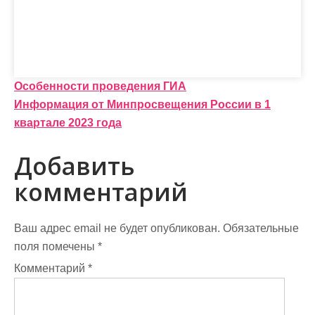
Н
Особенности проведения ГИА
Информация от Минпросвещения России в 1
а
квартале 2023 года
в
Добавить
и
комментарий
г
а
Ваш адрес email не будет опубликован.
Обязательные
ц
поля помечены
*
и
Комментарий
*
я