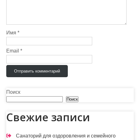
п
о
з
Имя
*
а
п
Email
*
и
с
я
м
Поиск
Поиск
Свежие записи
Санаторий для оздоровления и семейного