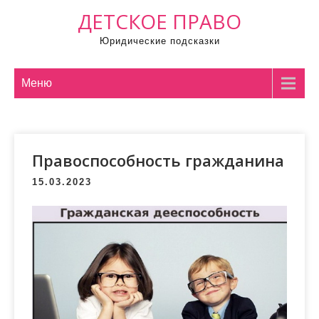
П
ДЕТСКОЕ ПРАВО
р
Юридические подсказки
о
м
о
Меню
т
а
т
Правоспособность гражданина
ь
к
15.03.2023
с
о
д
е
р
ж
и