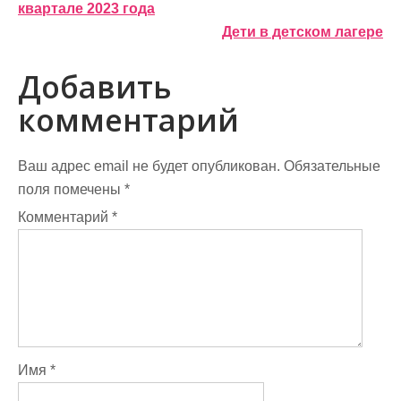
квартале 2023 года
а
Дети в детском лагере
в
Добавить
и
комментарий
г
а
Ваш адрес email не будет опубликован.
Обязательные
ц
поля помечены
*
и
Комментарий
*
я
п
о
з
Имя
*
а