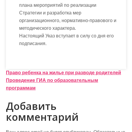
плана мероприятий по реализации
Стратегии и разработка мер
организационного, нормативно-правового и
методического характера.
Настоящий Указ вступает в силу со дня его
подписания.
Н
Право ребенка на жилье при разводе родителей
Проведение ГИА по образовательным
а
программам
в
Добавить
и
комментарий
г
а