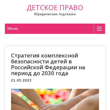
П
ДЕТСКОЕ ПРАВО
р
Юридические подсказки
о
м
о
Меню
т
а
т
Стратегия комплексной
ь
безопасности детей в
к
Российской Федерации на
с
период до 2030 года
о
д
21.05.2023
е
р
ж
и