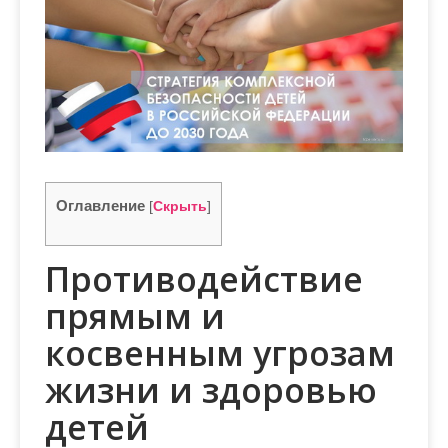
м
о
м
у
Оглавление
[
Скрыть
]
Противодействие
прямым и
косвенным угрозам
жизни и здоровью
детей