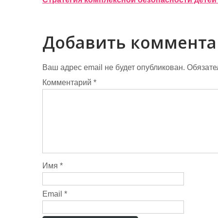
Н
а
в
Добавить коммент
и
г
Ваш адрес email не будет опубликован.
Обязате
Комментарий
*
а
ц
и
я
п
Имя
*
о
з
Email
*