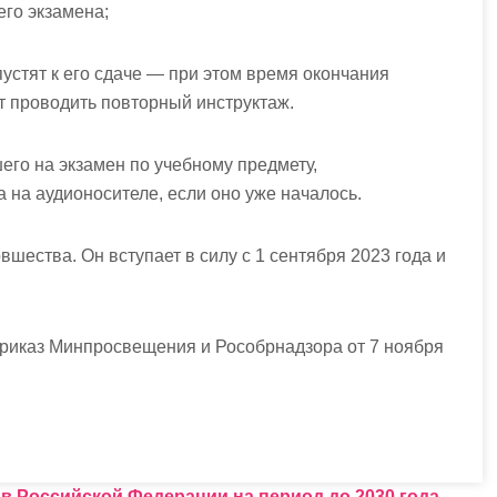
его экзамена;
устят к его сдаче — при этом время окончания
ут проводить повторный инструктаж.
го на экзамен по учебному предмету,
на аудионосителе, если оно уже началось.
шества. Он вступает в силу с 1 сентября 2023 года и
риказ Минпросвещения и Рособрнадзора от 7 ноября
в Российской Федерации на период до 2030 года