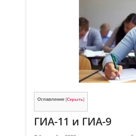
м
о
м
у
Оглавление
[
Скрыть
]
ГИА-11 и ГИА-9