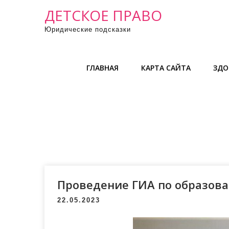
П
ДЕТСКОЕ ПРАВО
р
Юридические подсказки
о
м
о
ГЛАВНАЯ
КАРТА САЙТА
ЗДО
т
а
т
ь
к
с
о
д
е
Проведение ГИА по образов
р
22.05.2023
ж
и