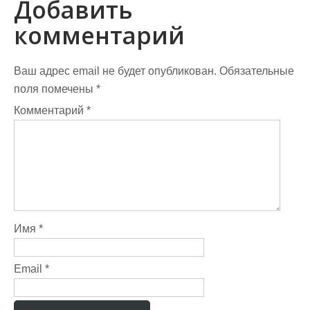
г
Добавить
а
комментарий
ц
и
Ваш адрес email не будет опубликован.
Обязательные
поля помечены
*
я
Комментарий
*
п
о
з
а
п
Имя
*
и
Email
*
с
я