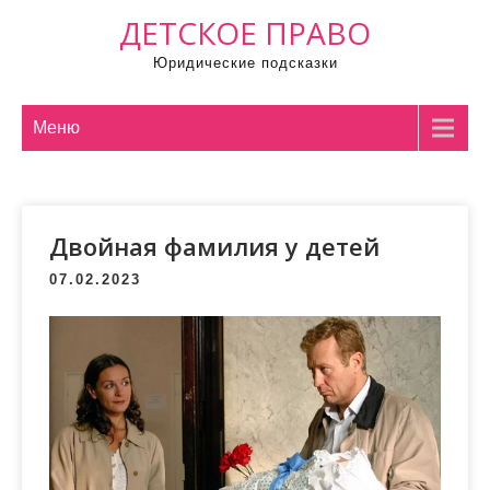
П
ДЕТСКОЕ ПРАВО
р
Юридические подсказки
о
м
о
Меню
т
а
т
Двойная фамилия у детей
ь
к
07.02.2023
с
о
д
е
р
ж
и