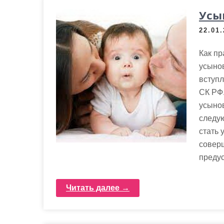
Усы
22.01
Как пр
усынов
вступл
СК РФ
усыно
следую
стать 
соверш
преду
Читать далее →