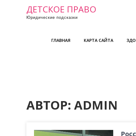
П
ДЕТСКОЕ ПРАВО
р
Юридические подсказки
о
м
о
ГЛАВНАЯ
КАРТА САЙТА
ЗДО
т
а
т
ь
к
с
о
д
АВТОР:
ADMIN
е
р
ж
и
Рос