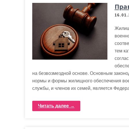
Пра
16.01
Жилищ
военн
соотве
тем ка
согла
обесп
на безвозмездной основе. Основным законо
нормы и формы жилищного обеспечения вое
службы, и членов их семей, является Федер
Читать далее →