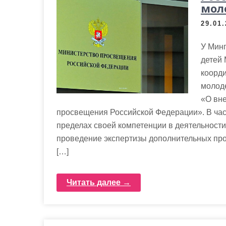
м
мол
о
29.01
м
у
У Мин
детей
коорди
молод
«О вн
просвещения Российской Федерации». В част
пределах своей компетенции в деятельности
проведение экспертизы дополнительных п
[…]
Читать далее →