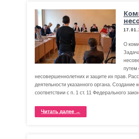
Ком
нес
17.01
О коми
Задач
несов
путем 
несовершеннолетних и защите их прав. Рас
деятельности указанного органа. Создание
соответствии с п. 1 ст. 11 Федерального зако
Читать далее →