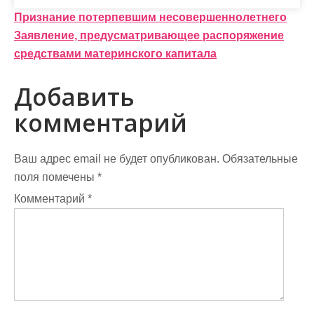
Н
Признание потерпевшим несовершеннолетнего
Заявление, предусматривающее распоряжение
а
средствами материнского капитала
в
Добавить
и
комментарий
г
а
Ваш адрес email не будет опубликован.
Обязательные
ц
поля помечены
*
и
Комментарий
*
я
п
о
з