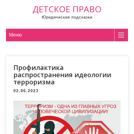
П
ДЕТСКОЕ ПРАВО
р
Юридические подсказки
о
м
о
Меню
т
а
т
Профилактика
ь
распространения идеологии
к
терроризма
с
о
02.06.2023
д
е
р
ж
и