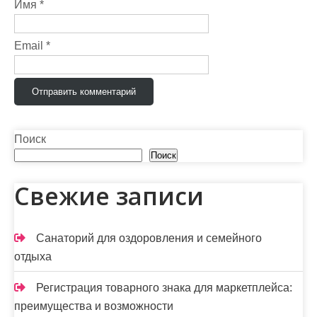
Имя
*
а
п
Email
*
и
с
я
м
Поиск
Поиск
Свежие записи
Санаторий для оздоровления и семейного
отдыха
Регистрация товарного знака для маркетплейса:
преимущества и возможности