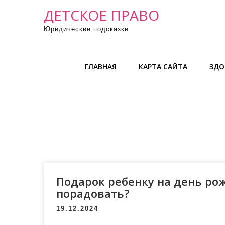
П
ДЕТСКОЕ ПРАВО
р
Юридические подсказки
о
м
о
ГЛАВНАЯ
КАРТА САЙТА
ЗДО
т
а
т
ь
к
с
о
д
е
Подарок ребенку на день рож
р
порадовать?
ж
19.12.2024
и