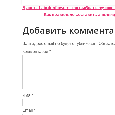
Н
Букеты Labutonflowers: как выбрать лучшее
Как правильно составить апелля
а
в
Добавить коммент
и
г
Ваш адрес email не будет опубликован.
Обязате
Комментарий
*
а
ц
и
я
п
Имя
*
о
з
Email
*