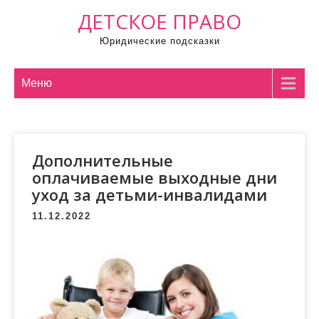
П
ДЕТСКОЕ ПРАВО
р
Юридические подсказки
о
м
о
Меню
т
а
т
Дополнительные
ь
оплачиваемые выходные дни
к
уход за детьми-инвалидами
с
о
11.12.2022
д
е
р
ж
и