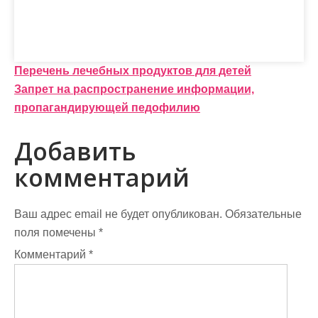
Н
Перечень лечебных продуктов для детей
Запрет на распространение информации,
а
пропагандирующей педофилию
в
Добавить
и
комментарий
г
а
Ваш адрес email не будет опубликован.
Обязательные
ц
поля помечены
*
и
Комментарий
*
я
п