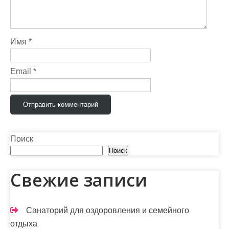
о
з
Имя
*
а
п
Email
*
и
с
я
м
Поиск
Поиск
Свежие записи
Санаторий для оздоровления и семейного
отдыха