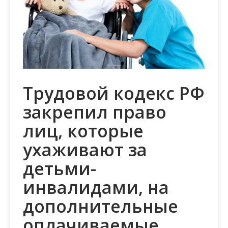
м
о
м
у
Трудовой кодекс РФ
закрепил право
лиц, которые
ухаживают за
детьми-
инвалидами, на
дополнительные
оплачиваемые